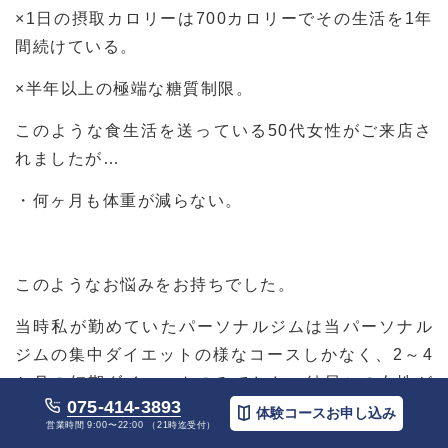
×1日の摂取カロリーは700カロリーでその生活を1年
間続けている。
×半年以上の極端な糖質制限。
このような食生活を送っている50代女性がご来店さ
れましたが…
・何ヶ月も体重が減らない。
このようなお悩みをお持ちでした。
当時私が勤めていたパーソナルジムは当パーソナル
ジムの集中ダイエットの様なコースしかなく、2～4
か月の短期ダイエットのみでした。結局この女性が
075-414-3893
どうやって体重が落ちたかというと
摂取カロリーを
体験コースお申し込み
営業時間 9:00〜22:00 （21時迄受付）
増やし、食べる量増やした
から
体重が減りました。