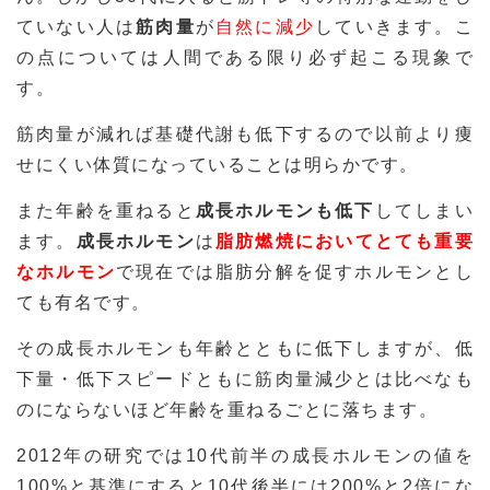
ていない人は
筋肉量
が
自然に減少
していきます。こ
の点については人間である限り必ず起こる現象で
す。
筋肉量が減れば基礎代謝も低下するので以前より痩
せにくい体質になっていることは明らかです。
また年齢を重ねると
成長ホルモンも低下
してしまい
ます。
成長ホルモン
は
脂肪燃焼においてとても重要
なホルモン
で現在では脂肪分解を促すホルモンとし
ても有名です。
その成長ホルモンも年齢とともに低下しますが、低
下量・低下スピードともに筋肉量減少とは比べなも
のにならないほど年齢を重ねるごとに落ちます。
2012年の研究では10代前半の成長ホルモンの値を
100%と基準にすると10代後半には200%と2倍にな