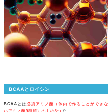
BCAAとロイシン
BCAA
とは
必須アミノ酸（体内で作ることができな
いアミノ酸9種類）の中の3つ
で…