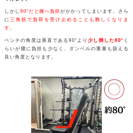
しかし
90°だと腰へ負担
がかかってしまいます。さら
に
三角筋で負荷を受け止めることも難しくなりま
す
。
ベンチの角度は垂直である90°より
少し倒した80°
く
らいが腰に負担も少なく、ダンベルの重量も扱える
良い角度となります。