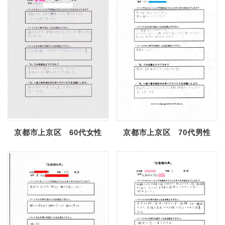
京都市上京区 70代男性
京都市上京区 60代女性