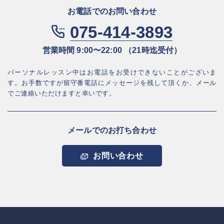
お電話でのお問い合わせ
075-414-3893
営業時間 9:00〜22:00 （21時迄受付）
パーソナルレッスン中はお電話をお受けできないことがございま
す。お⼿数ですが
留守番電話にメッセージを残して頂くか、メール
でご連絡いただけますと幸いです。
メールでのお打ち合わせ
お問い合わせ